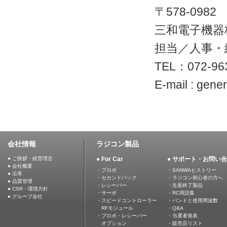
〒578-098
三和電子機器
担当／人事・
TEL：072-96
E-mail :
gener
会社情報
ラジコン製品
● ご挨拶・経営理念
● For Car
● サポート・お問い
● 会社概要
・プロポ
・SANWAヒストリー
● 沿革
・セカンドパック
・ラジコン初心者の方へ
● 品質管理
・レシーバー
・生産終了製品
● CSR・環境方針
・サーボ
・RC用語集
● グループ会社
・スピードコントローラー
・バンドと使用周波数
RFモジュール
・Q&A
・プロポ・レシーバー
・当選者発表
オプション
・販売店リスト