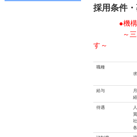
採用条件・
●機構・回
～三和電子
す～
職種
給与
月
待遇