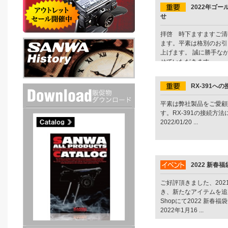
2022年ゴ
せ
拝啓 時下ますますご清
ます。平素は格別のお引
上げます。 誠に勝手な
せていただきます。 ...
RX-391へ
平素は弊社製品をご愛顧
す。RX-391の接続方
2022/01/20 ...
2022 新春
ご好評頂きました、202
き、新たなアイテムを追加して
Shopにて2022 新春
2022年1月16 ...