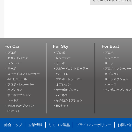
For Car
For Sky
For Boat
・プロポ
・プロポ
・プロポ
・セカンドパック
・レシーバー
・レシーバー
・レシーバー
・サーボ
・サーボ
・サーボ
・スピードコントローラー
・プロポ・レシーバー
・スピードコントローラー
/ジャイロ
オプション
/RFモジュール
・プロポ・レシーバー
・サーボオプション
・プロポ・レシーバー
オプション
ハーネス
オプション
・サーボオプション
・その他のオプション
・サーボオプション
ハーネス
ハーネス
・その他のオプション
・その他のオプション
・RCキット
・RCキット
総合トップ
企業情報
リモコン製品
プライバシーポリシー
お問い合