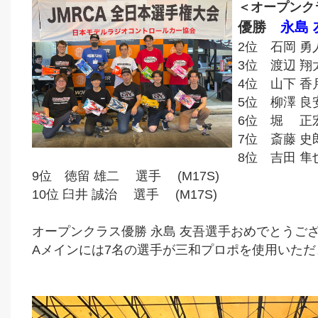
＜オープンク
優勝
永島
2位 石岡 勇
3位 渡辺 翔
4位 山下 香
5位 柳澤 良
6位 堀 正
7位 斎藤 
8位 吉田 隼
9位 徳留 雄二 選手 (M17S)
10位 臼井 誠治 選手 (M17S)
オープンクラス優勝 永島 友吾選手おめでとうご
Aメインには7名の選手が三和プロポを使用いただ