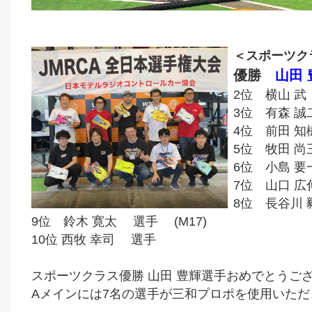
＜スポーツク
優勝
山田
2位 横山 武
3位 有森 誠
4位 前田 
5位 牧田 尚
6位 小島 要
7位 山口 広
8位 長谷川
9位 鈴木 寛太 選手 (M17)
10位 西牧 幸司 選手
スポーツクラス優勝 山田 豊輝選手おめでとうご
Aメインには7名の選手が三和プロポを使用いただ