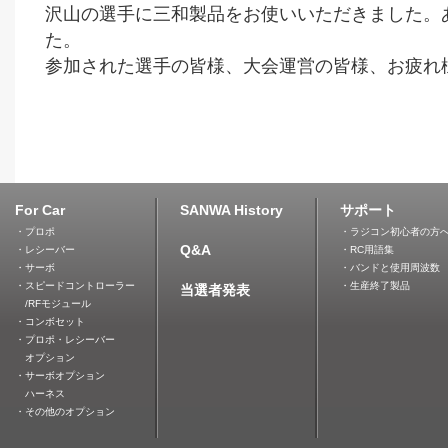
沢山の選手に三和製品をお使いいただきました。
た。
参加された選手の皆様、大会運営の皆様、お疲れ
For Car
SANWA History
サポート
・プロポ
・ラジコン初心者の方
Q&A
・レシーバー
・RC用語集
・サーボ
・バンドと使用周波数
・スピードコントローラー
・生産終了製品
当選者発表
/RFモジュール
・コンボセット
・プロポ・レシーバー
オプション
・サーボオプション
ハーネス
・その他のオプション