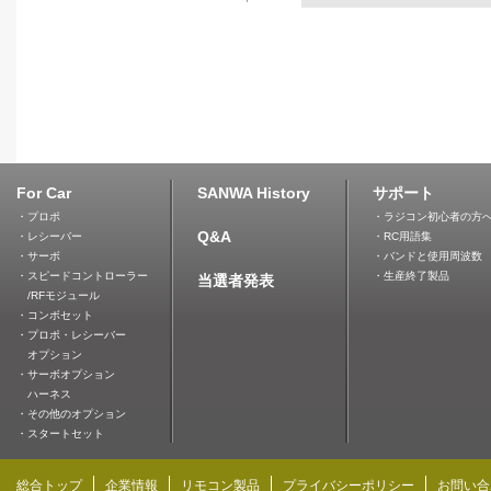
For Car
SANWA History
サポート
・プロポ
・ラジコン初心者の方
Q&A
・レシーバー
・RC用語集
・サーボ
・バンドと使用周波数
・スピードコントローラー
・生産終了製品
当選者発表
/RFモジュール
・コンボセット
・プロポ・レシーバー
オプション
・サーボオプション
ハーネス
・その他のオプション
・スタートセット
総合トップ
企業情報
リモコン製品
プライバシーポリシー
お問い合