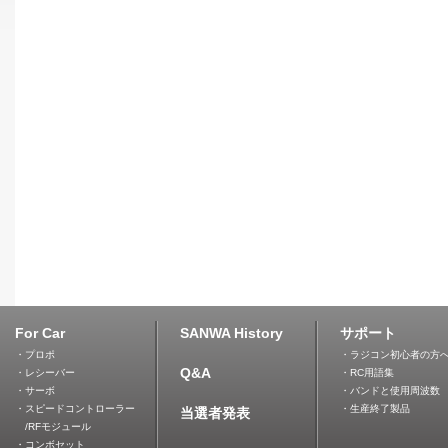
For Car
SANWA History
サポート
・プロポ
・ラジコン初心者の方
Q&A
・レシーバー
・RC用語集
・サーボ
・バンドと使用周波数
・スピードコントローラー
・生産終了製品
当選者発表
/RFモジュール
・コンボセット