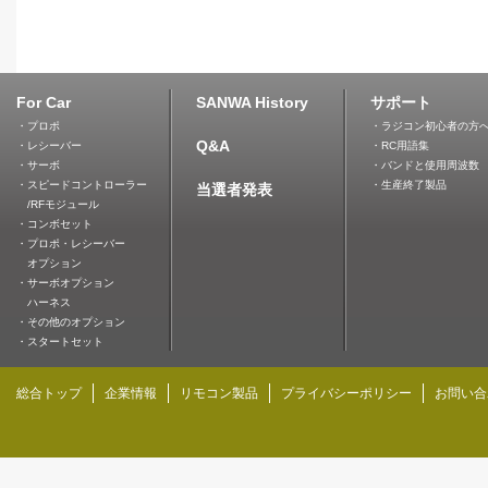
For Car
SANWA History
サポート
・プロポ
・ラジコン初心者の方
Q&A
・レシーバー
・RC用語集
・サーボ
・バンドと使用周波数
・スピードコントローラー
・生産終了製品
当選者発表
/RFモジュール
・コンボセット
・プロポ・レシーバー
オプション
・サーボオプション
ハーネス
・その他のオプション
・スタートセット
総合トップ
企業情報
リモコン製品
プライバシーポリシー
お問い合